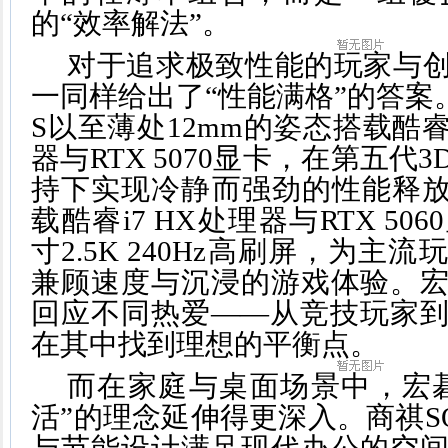
的“效率解法”。
对于追求极致性能的玩家与
一同样给出了“性能满格”的答案。掠
S以至薄处12mm的姿态搭载酷睿Ult
器与RTX 5070显卡，在第五代
持下实现冷静而强劲的性能释放
载酷睿i7 HX处理器与RTX 50
寸2.5K 240Hz高刷屏，为主
兼顾速度与沉浸的游戏体验。
回应不同热爱——从竞技玩家
在其中找到理想的平衡点。
而在家庭与桌面场景中，宏
活”的理念延伸得更深入。商祺SQ