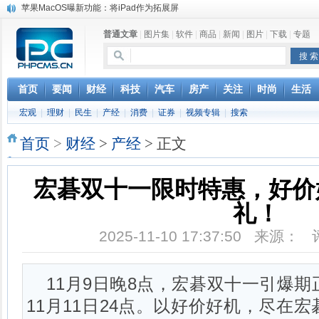
苹果MacOS曝新功能：将iPad作为拓展屏
DS四款新能源车型上海车展亚洲首秀
普通文章
|
图片集
|
软件
|
商品
|
新闻
|
图片
|
下载
|
专题
苹果与高通和解 英特尔失去重要移动客户
小米高管：虽然高通与苹果和解，但5G iPhone最快明年下半年发布
iOS 13加入黑暗模式 多功能加持6月份见
高通与苹果达成和解，双方达成6年许可协议
首页
要闻
财经
科技
汽车
房产
关注
时尚
生活
巴黎圣母院大火肆虐，人类文明的一场浩劫
宏观
|
理财
|
民生
|
产经
|
消费
|
证券
|
视频专辑
|
搜索
奔驰维权女车主捅出了一个最大的瓜
首页
>
财经
>
产经
> 正文
宏碁双十一限时特惠，好价
礼！
2025-11-10 17:37:50 来源：
11月9日晚8点，宏碁双十一引爆
11月11日24点。以好价好机，尽在