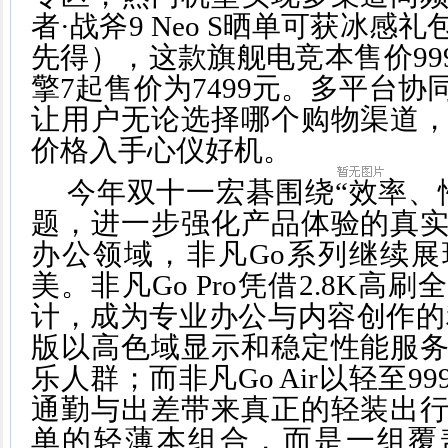
者·战斧9 Neo S晒单可获冰感
先得），这款旗舰电竞本售价99
擎7起售价为7499元。多平台
让用户无论选择哪个购物渠道
价格入手心仪好机。
今年双十一宏碁围绕“效率、
题，进一步强化产品体验的真
办公领域，非凡Go系列继续
美。非凡Go Pro凭借2.8K高
计，成为专业办公与内容创作的
版以高色域显示和稳定性能服
乐人群；而非凡Go Air以轻至9
通勤与出差带来真正的轻装出
单的轻薄本组合，而是一组覆